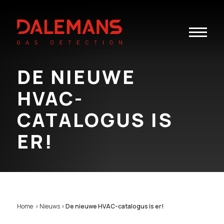
Toggle
navigatio
DE NIEUWE
HVAC-
CATALOGUS IS
ER!
Home
>
Nieuws
>
De nieuwe HVAC-catalogus is er!