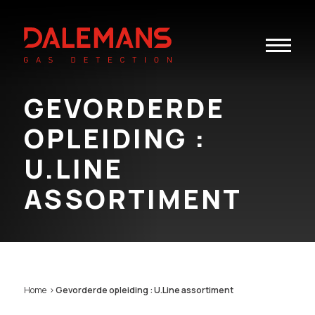
Toggle
navigatio
GEVORDERDE
OPLEIDING :
U.LINE
ASSORTIMENT
Home
>
Gevorderde opleiding : U.Line assortiment