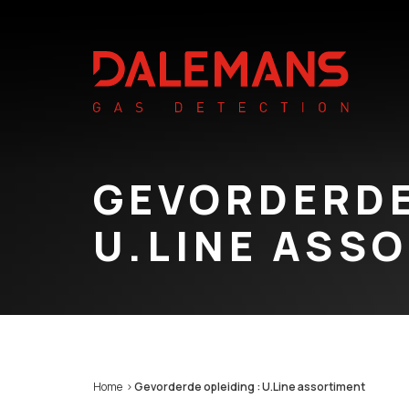
GEVORDERDE
U.LINE ASS
Home
>
Gevorderde opleiding : U.Line assortiment