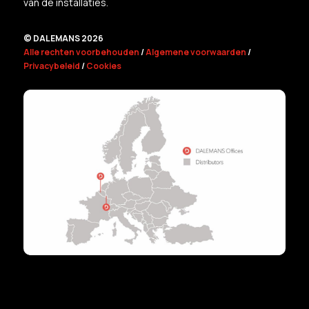
van de installaties.
© DALEMANS 2026
Alle rechten voorbehouden
/
Algemene voorwaarden
/
Privacybeleid
/
Cookies