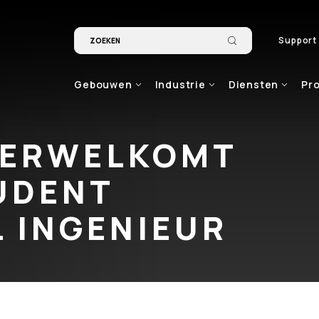
Support
Gebouwen
Industrie
Diensten
Pr
VERWELKOMT
UDENT
L INGENIEUR