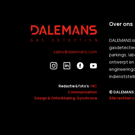
Over ons
DALEMANS is 
gasdetectie
sales@dalemans.com
parkings, la
ontwerpt en 
engineeringo
indienststell
Redactie & foto's :
NC
Communication
© DALEMANS 
Design & Ontwikkeling: Synchrone
Alle rechten