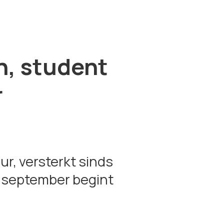
, student
r
r, versterkt sinds
n september begint