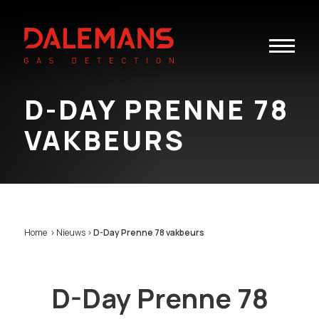
Toggle
navigatio
D-DAY PRENNE 78
VAKBEURS
Home
>
Nieuws
>
D-Day Prenne 78 vakbeurs
D-Day Prenne 78