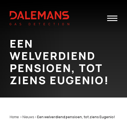
Toggle
navigatio
EEN
WELVERDIEND
PENSIOEN, TOT
ZIENS EUGENIO!
Home
>
Nieuws
>
Een welverdiend pensioen, tot ziens Eugenio!