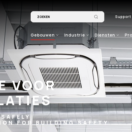
Support
Gebouwen
Industrie
Diensten
Pr
E VOOR
LATIES
 SAFELY
ION FOR BUILDING SAFETY