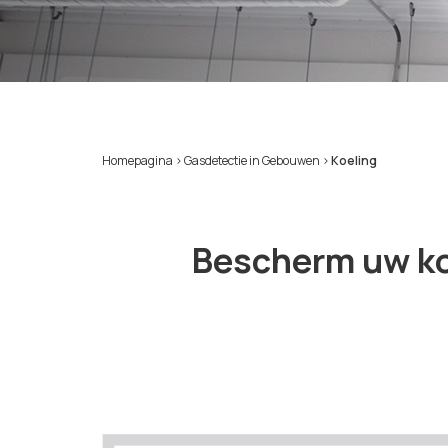
Homepagina
>
Gasdetectie in Gebouwen
>
Koeling
Bescherm uw koe