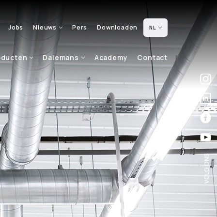
Jobs
Nieuws
Pers
Downloaden
NL
oducten
Dalemans
Academy
Contact
VOLG ONS