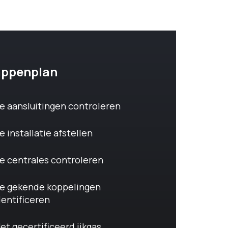
appenplan
e aansluitingen controleren
e installatie afstellen
e centrales controleren
e gekende koppelingen
dentificeren
et gecertificeerd ijkgas