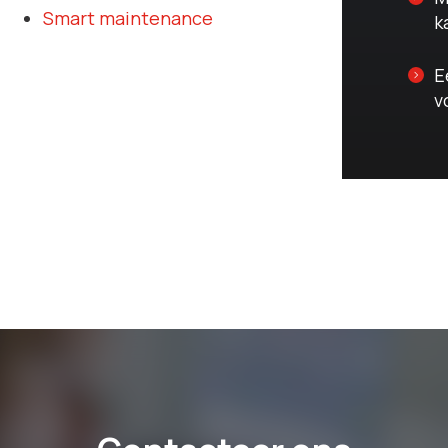
Smart maintenance
k
E
v