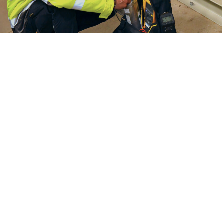
Kennis van de instelprocedures
Uitgebreid gamma van ijkgassen
Specifiek gereedschap
Bevoegdverklaringen en erkenningen
VCA, ATEX, BA4-BA5