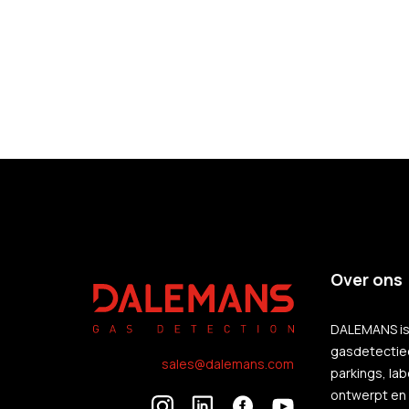
Over ons
DALEMANS is 
gasdetectie
sales@dalemans.com
parkings, la
ontwerpt en 