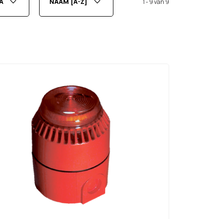
A
NAAM [A-Z]
1 - 9 van 9