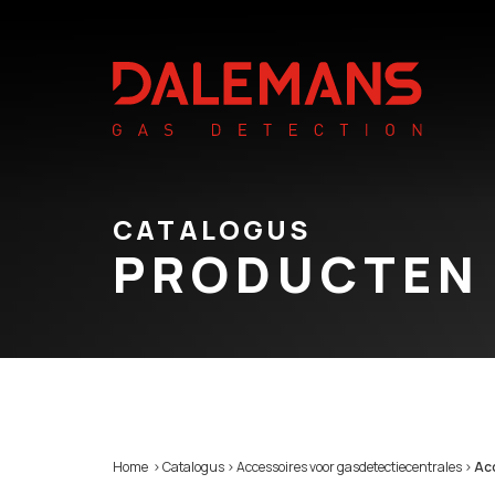
CATALOGUS
PRODUCTEN
Home
>
Catalogus
>
Accessoires voor gasdetectiecentrales
>
Ac