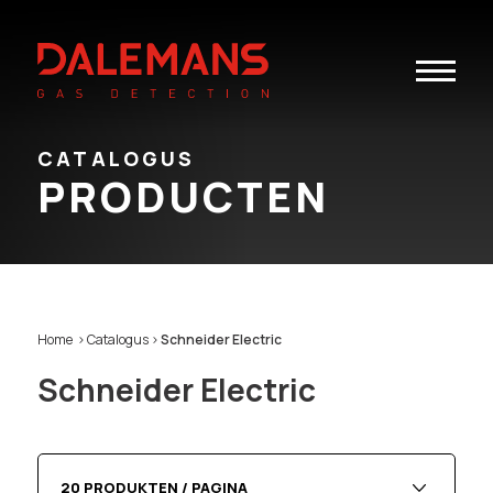
Toggle
navigatio
CATALOGUS
PRODUCTEN
Home
>
Catalogus
>
Schneider Electric
Schneider Electric
20 PRODUKTEN / PAGINA