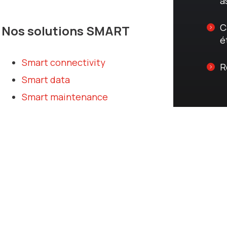
a
C
Nos solutions SMART
e
Smart connectivity
R
Smart data
Smart maintenance