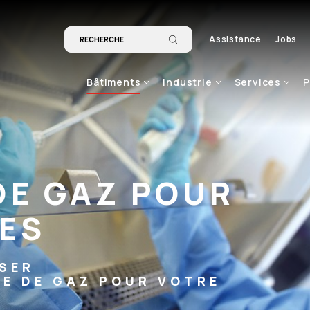
Assistance
Jobs
Bâtiments
Industrie
Services
P
DE GAZ POUR
ES
ISER
TE DE GAZ POUR VOTRE