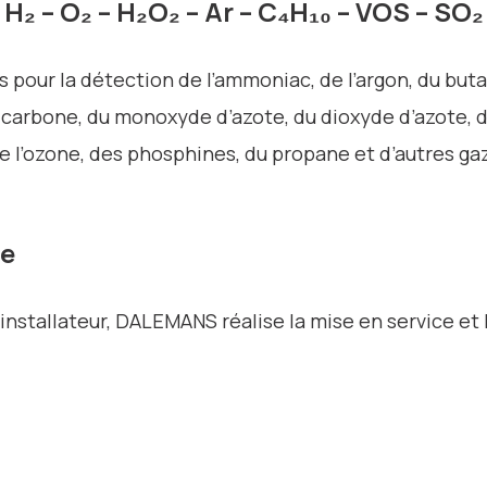
H₂ – O₂ – H₂O₂ – Ar – C₄H₁₀ – VOS – SO₂
 pour la détection de l’ammoniac, de l’argon, du but
arbone, du monoxyde d’azote, du dioxyde d’azote, du
e l’ozone, des phosphines, du propane et d’autres ga
ce
 installateur, DALEMANS réalise la mise en service et