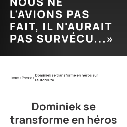
NOUS NE
L'AVIONS PAS
FAIT, IL N'AURAIT
PAS SURVÉCU...»
Dominiek se transforme en héros sur
Home
>
Presse
>
l'autoroute...
Dominiek se
transforme en héros