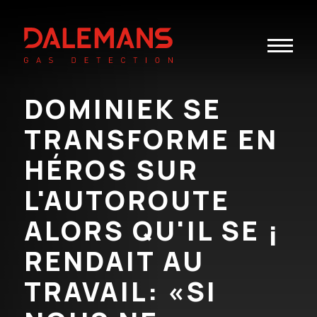
Toggle
navigatio
DOMINIEK SE
TRANSFORME EN
HÉROS SUR
L'AUTOROUTE
ALORS QU'IL SE ¡
RENDAIT AU
TRAVAIL: «SI