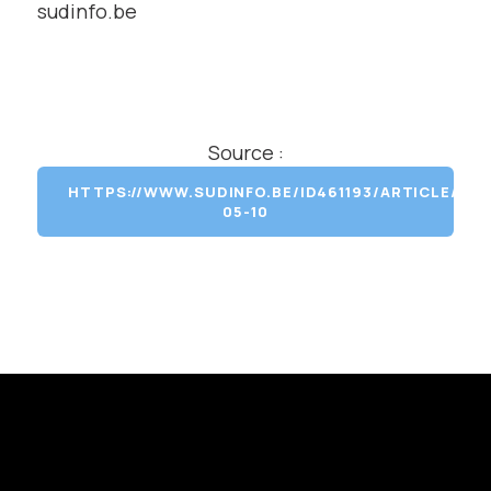
sudinfo.be
Source :
HTTPS://WWW.SUDINFO.BE/ID461193/ARTICLE/202
05-10