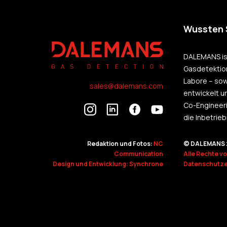
Wussten S
DALEMANS ist
Gasdetektio
Labore – sow
sales@dalemans.com
entwickelt u
Co-Engineeri
die Inbetrie
Redaktion und Fotos:
NC
© DALEMANS 
Communication
Alle Rechte v
Design und Entwicklung: Synchrone
Datenschutze