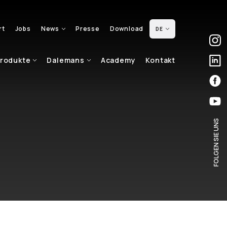
rt
Jobs
News
Presse
Download
DE
rodukte
Dalemans
Academy
Kontakt
FOLGEN SIE UNS