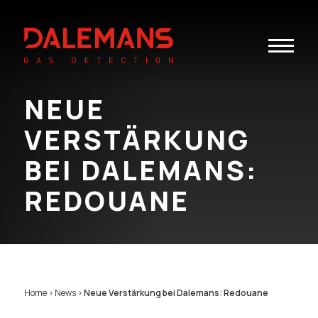
Toggle
navigatio
NEUE
VERSTÄRKUNG
BEI DALEMANS:
REDOUANE
Home
>
News
>
Neue Verstärkung bei Dalemans: Redouane