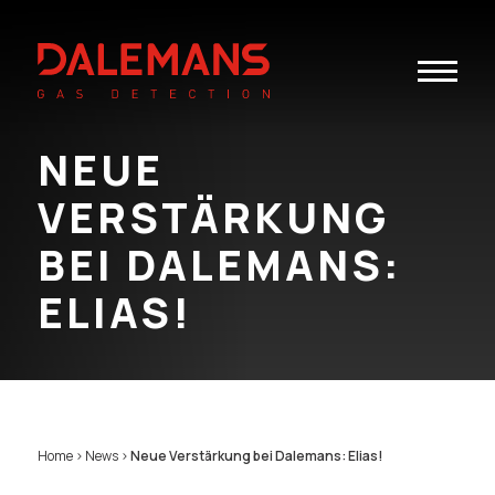
Toggle
navigatio
NEUE
VERSTÄRKUNG
BEI DALEMANS:
ELIAS!
Home
>
News
>
Neue Verstärkung bei Dalemans: Elias!