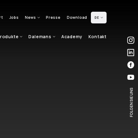
rt
Jobs
News
Presse
Download
DE
rodukte
Dalemans
Academy
Kontakt
FOLGEN SIE UNS