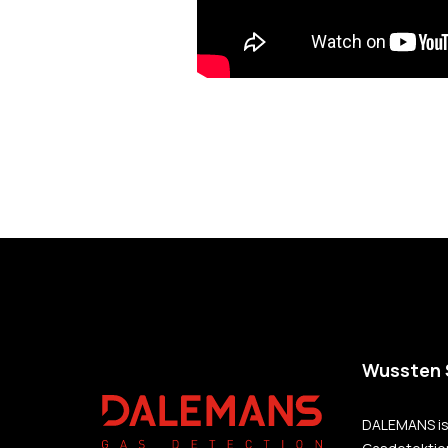
Wussten S
DALEMANS ist