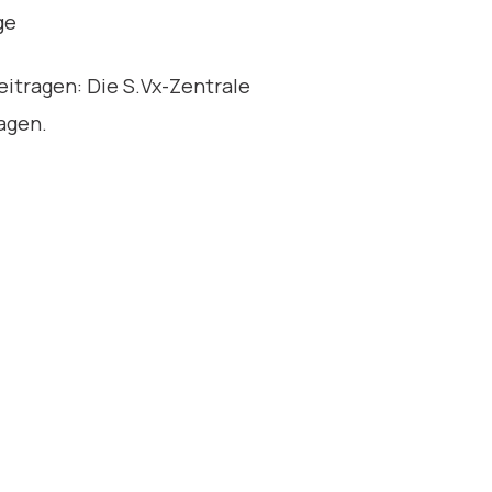
ge
eitragen: Die S.Vx-Zentrale
agen.