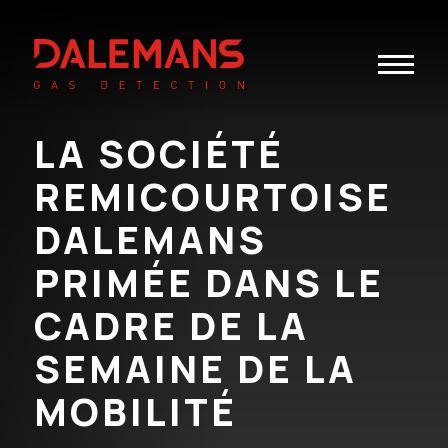
Toggle
navigatio
LA SOCIÉTÉ
REMICOURTOISE
DALEMANS
PRIMÉE DANS LE
CADRE DE LA
SEMAINE DE LA
MOBILITÉ