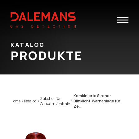
Toggle
navigatio
KATALOG
PRODUKTE
Kombinierte Sirene-
Zubehör für
Home
>
Katalog
>
>
Blinklicht-Warnanlage für
Gaswarnzentrale
Ze...