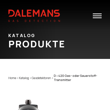
Toggle
navigatio
KATALOG
PRODUKTE
D•420 Gas- oder Sauerstoff-
Home
>
Katalog
>
Gasdetektoren
>
Transmitter