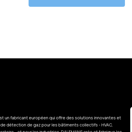
 un fabricant européen qui offre des solutions innovantes et
 de détection de gaz pour les bâtiments collectifs - HVAC,
ratoire - et pour les industries. DALEMANS crée et fabrique les