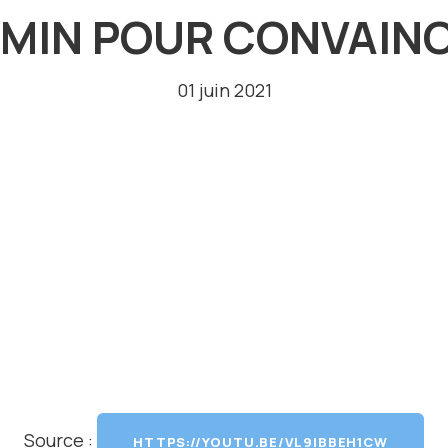
'MIN POUR CONVAIN
01 juin 2021
Source :
HTTPS://YOUTU.BE/VL9IBBEH1CW