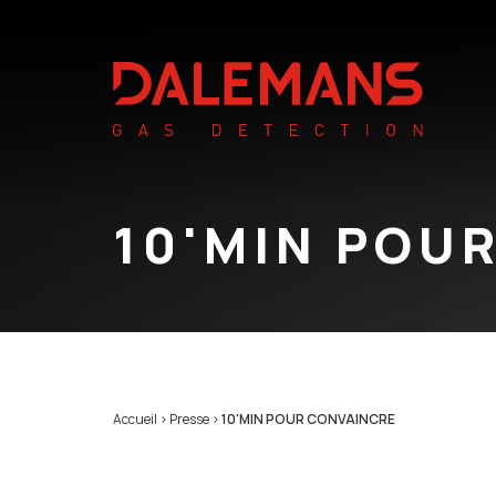
10'MIN POU
Accueil
>
Presse
>
10'MIN POUR CONVAINCRE