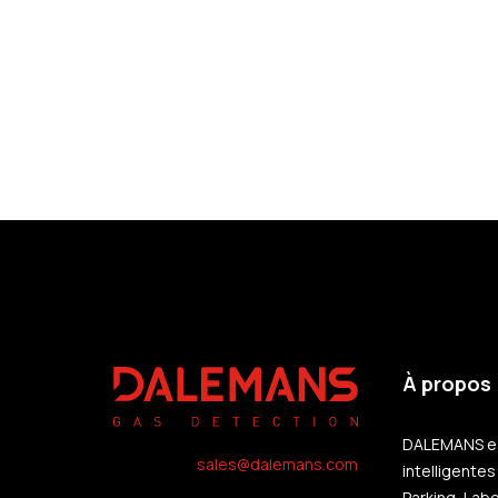
À propos
DALEMANS est
sales@dalemans.com
intelligentes
Parking, Labo