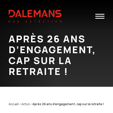
Toggle
navigatio
APRÈS 26 ANS
D’ENGAGEMENT,
CAP SUR LA
RETRAITE !
Accueil
>
Actus
>
Après 26 ans d’engagement, cap sur la retraite !