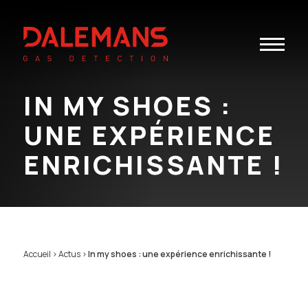
Toggle
navigatio
IN MY SHOES :
UNE EXPÉRIENCE
ENRICHISSANTE !
Accueil
>
Actus
>
In my shoes : une expérience enrichissante !