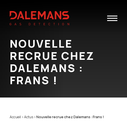
Toggle
navigatio
NOUVELLE
RECRUE CHEZ
DALEMANS :
FRANS !
Accueil
>
Actus
>
Nouvelle recrue chez Dalemans : Frans !