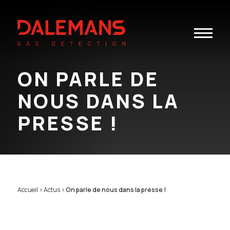
Toggle
navigatio
ON PARLE DE
NOUS DANS LA
PRESSE !
Accueil
>
Actus
>
On parle de nous dans la presse !