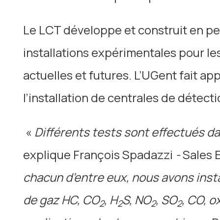
Le LCT développe et construit en p
installations expérimentales pour les
actuelles et futures. L’UGent fait 
l’installation de centrales de détect
«
Différents tests sont effectués d
explique François Spadazzi
-
Sales 
chacun d’entre eux, nous avons ins
de gaz HC, CO
, H
S, NO
, SO
, CO, 
2
2
2
2